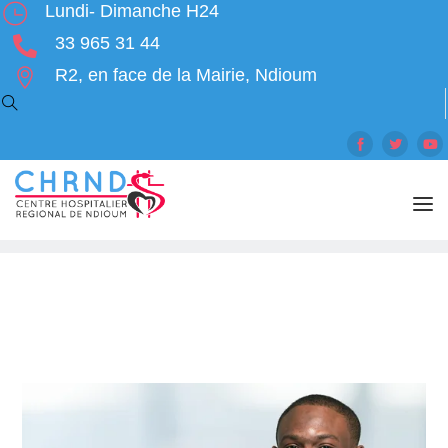
Lundi- Dimanche H24
33 965 31 44
R2, en face de la Mairie, Ndioum
Tag Archives: Getfit
Home
Posts tagged "Getfit"
ACCUEIL
SERVICES
SPECIALISTES
HORAIRE
ACTUALITES